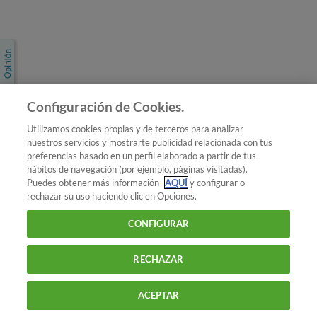
Únete a nosotros
Los más populares
Conoce OCU
Configuración de Cookies.
Más Información
Utilizamos cookies propias y de terceros para analizar
nuestros servicios y mostrarte publicidad relacionada con tus
© 2026 OCU
preferencias basado en un perfil elaborado a partir de tus
Condiciones generales de contratación de OCU
hábitos de navegación (por ejemplo, páginas visitadas).
Política de privacidad
Puedes obtener más información
AQUÍ
y configurar o
rechazar su uso haciendo clic en Opciones.
Uso del nombre y de los signos de OCU
Aviso Legal
Política de cookies
CONFIGURAR
RECHAZAR
ACEPTAR