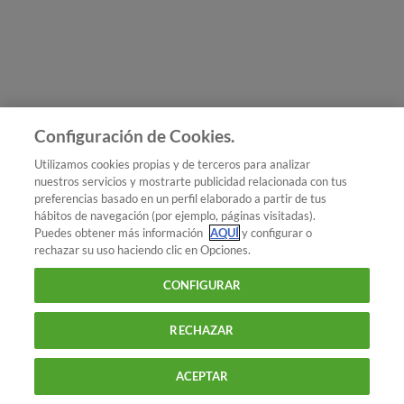
Únete a nosotros
Los más populares
Conoce OCU
Configuración de Cookies.
Más Información
Utilizamos cookies propias y de terceros para analizar
nuestros servicios y mostrarte publicidad relacionada con tus
© 2026 OCU
preferencias basado en un perfil elaborado a partir de tus
Condiciones generales de contratación de OCU
hábitos de navegación (por ejemplo, páginas visitadas).
Política de privacidad
Puedes obtener más información
AQUÍ
y configurar o
rechazar su uso haciendo clic en Opciones.
Uso del nombre y de los signos de OCU
Aviso Legal
Política de cookies
CONFIGURAR
RECHAZAR
ACEPTAR