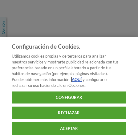
Únete a nosotros
Los más populares
Conoce OCU
Configuración de Cookies.
Más Información
Utilizamos cookies propias y de terceros para analizar
nuestros servicios y mostrarte publicidad relacionada con tus
© 2026 OCU
preferencias basado en un perfil elaborado a partir de tus
Condiciones generales de contratación de OCU
hábitos de navegación (por ejemplo, páginas visitadas).
Política de privacidad
Puedes obtener más información
AQUÍ
y configurar o
rechazar su uso haciendo clic en Opciones.
Uso del nombre y de los signos de OCU
Aviso Legal
Política de cookies
CONFIGURAR
RECHAZAR
ACEPTAR