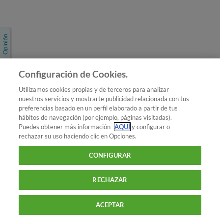
Únete a nosotros
Los más populares
Conoce OCU
Configuración de Cookies.
Más Información
Utilizamos cookies propias y de terceros para analizar
nuestros servicios y mostrarte publicidad relacionada con tus
© 2026 OCU
preferencias basado en un perfil elaborado a partir de tus
Condiciones generales de contratación de OCU
hábitos de navegación (por ejemplo, páginas visitadas).
Política de privacidad
Puedes obtener más información
AQUÍ
y configurar o
rechazar su uso haciendo clic en Opciones.
Uso del nombre y de los signos de OCU
Aviso Legal
Política de cookies
CONFIGURAR
RECHAZAR
ACEPTAR