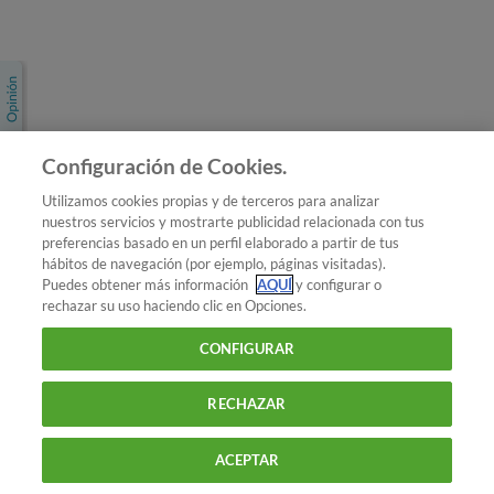
Únete a nosotros
Los más populares
Conoce OCU
Configuración de Cookies.
Más Información
Utilizamos cookies propias y de terceros para analizar
nuestros servicios y mostrarte publicidad relacionada con tus
© 2026 OCU
preferencias basado en un perfil elaborado a partir de tus
Condiciones generales de contratación de OCU
hábitos de navegación (por ejemplo, páginas visitadas).
Política de privacidad
Puedes obtener más información
AQUÍ
y configurar o
rechazar su uso haciendo clic en Opciones.
Uso del nombre y de los signos de OCU
Aviso Legal
Política de cookies
CONFIGURAR
RECHAZAR
ACEPTAR