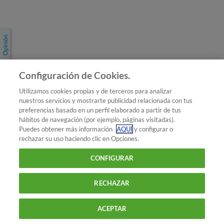
Únete a nosotros
Los más populares
Conoce OCU
Configuración de Cookies.
Más Información
Utilizamos cookies propias y de terceros para analizar
nuestros servicios y mostrarte publicidad relacionada con tus
© 2026 OCU
preferencias basado en un perfil elaborado a partir de tus
Condiciones generales de contratación de OCU
hábitos de navegación (por ejemplo, páginas visitadas).
Política de privacidad
Puedes obtener más información
AQUÍ
y configurar o
rechazar su uso haciendo clic en Opciones.
Uso del nombre y de los signos de OCU
Aviso Legal
Política de cookies
CONFIGURAR
RECHAZAR
ACEPTAR