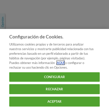
Únete a nosotros
Los más populares
Conoce OCU
Configuración de Cookies.
Más Información
Utilizamos cookies propias y de terceros para analizar
nuestros servicios y mostrarte publicidad relacionada con tus
© 2026 OCU
preferencias basado en un perfil elaborado a partir de tus
Condiciones generales de contratación de OCU
hábitos de navegación (por ejemplo, páginas visitadas).
Política de privacidad
Puedes obtener más información
AQUÍ
y configurar o
rechazar su uso haciendo clic en Opciones.
Uso del nombre y de los signos de OCU
Aviso Legal
Política de cookies
CONFIGURAR
RECHAZAR
ACEPTAR