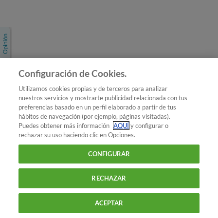
Únete a nosotros
Los más populares
Conoce OCU
Configuración de Cookies.
Más Información
Utilizamos cookies propias y de terceros para analizar
nuestros servicios y mostrarte publicidad relacionada con tus
© 2026 OCU
preferencias basado en un perfil elaborado a partir de tus
Condiciones generales de contratación de OCU
hábitos de navegación (por ejemplo, páginas visitadas).
Política de privacidad
Puedes obtener más información
AQUÍ
y configurar o
rechazar su uso haciendo clic en Opciones.
Uso del nombre y de los signos de OCU
Aviso Legal
Política de cookies
CONFIGURAR
RECHAZAR
ACEPTAR