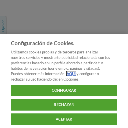
Únete a nosotros
Los más populares
Conoce OCU
Configuración de Cookies.
Más Información
Utilizamos cookies propias y de terceros para analizar
nuestros servicios y mostrarte publicidad relacionada con tus
© 2026 OCU
preferencias basado en un perfil elaborado a partir de tus
Condiciones generales de contratación de OCU
hábitos de navegación (por ejemplo, páginas visitadas).
Política de privacidad
Puedes obtener más información
AQUÍ
y configurar o
rechazar su uso haciendo clic en Opciones.
Uso del nombre y de los signos de OCU
Aviso Legal
Política de cookies
CONFIGURAR
RECHAZAR
ACEPTAR