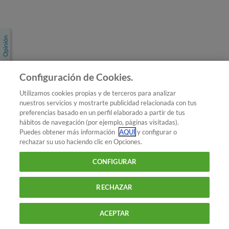
Únete a nosotros
Los más populares
Conoce OCU
Configuración de Cookies.
Más Información
Utilizamos cookies propias y de terceros para analizar
nuestros servicios y mostrarte publicidad relacionada con tus
© 2026 OCU
preferencias basado en un perfil elaborado a partir de tus
Condiciones generales de contratación de OCU
hábitos de navegación (por ejemplo, páginas visitadas).
Política de privacidad
Puedes obtener más información
AQUÍ
y configurar o
rechazar su uso haciendo clic en Opciones.
Uso del nombre y de los signos de OCU
Aviso Legal
Política de cookies
CONFIGURAR
RECHAZAR
ACEPTAR