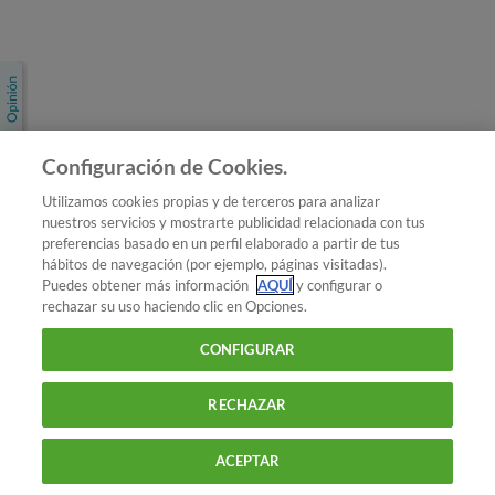
Únete a nosotros
Los más populares
Conoce OCU
Configuración de Cookies.
Más Información
Utilizamos cookies propias y de terceros para analizar
nuestros servicios y mostrarte publicidad relacionada con tus
© 2026 OCU
preferencias basado en un perfil elaborado a partir de tus
Condiciones generales de contratación de OCU
hábitos de navegación (por ejemplo, páginas visitadas).
Política de privacidad
Puedes obtener más información
AQUÍ
y configurar o
rechazar su uso haciendo clic en Opciones.
Uso del nombre y de los signos de OCU
Aviso Legal
Política de cookies
CONFIGURAR
RECHAZAR
ACEPTAR