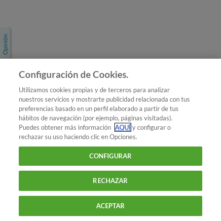
Únete a nosotros
Los más populares
Conoce OCU
Configuración de Cookies.
Más Información
Utilizamos cookies propias y de terceros para analizar
nuestros servicios y mostrarte publicidad relacionada con tus
© 2026 OCU
preferencias basado en un perfil elaborado a partir de tus
Condiciones generales de contratación de OCU
hábitos de navegación (por ejemplo, páginas visitadas).
Política de privacidad
Puedes obtener más información
AQUÍ
y configurar o
rechazar su uso haciendo clic en Opciones.
Uso del nombre y de los signos de OCU
Aviso Legal
Política de cookies
CONFIGURAR
RECHAZAR
ACEPTAR