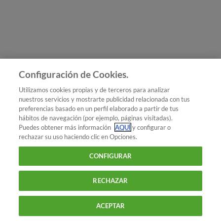
Únete a nosotros
Los más populares
Conoce OCU
Configuración de Cookies.
Más Información
Utilizamos cookies propias y de terceros para analizar
nuestros servicios y mostrarte publicidad relacionada con tus
© 2026 OCU
preferencias basado en un perfil elaborado a partir de tus
Condiciones generales de contratación de OCU
hábitos de navegación (por ejemplo, páginas visitadas).
Política de privacidad
Puedes obtener más información
AQUÍ
y configurar o
rechazar su uso haciendo clic en Opciones.
Uso del nombre y de los signos de OCU
Aviso Legal
Política de cookies
CONFIGURAR
RECHAZAR
ACEPTAR