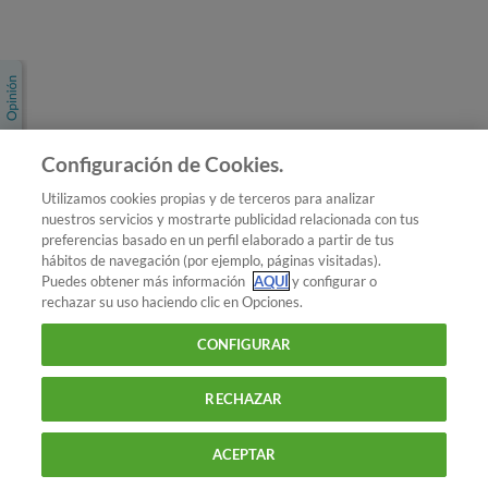
Únete a nosotros
Los más populares
Conoce OCU
Configuración de Cookies.
Más Información
Utilizamos cookies propias y de terceros para analizar
nuestros servicios y mostrarte publicidad relacionada con tus
© 2026 OCU
preferencias basado en un perfil elaborado a partir de tus
Condiciones generales de contratación de OCU
hábitos de navegación (por ejemplo, páginas visitadas).
Política de privacidad
Puedes obtener más información
AQUÍ
y configurar o
rechazar su uso haciendo clic en Opciones.
Uso del nombre y de los signos de OCU
Aviso Legal
Política de cookies
CONFIGURAR
RECHAZAR
ACEPTAR