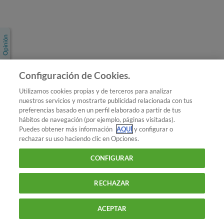
Únete a nosotros
Los más populares
Conoce OCU
Configuración de Cookies.
Más Información
Utilizamos cookies propias y de terceros para analizar
nuestros servicios y mostrarte publicidad relacionada con tus
© 2026 OCU
preferencias basado en un perfil elaborado a partir de tus
Condiciones generales de contratación de OCU
hábitos de navegación (por ejemplo, páginas visitadas).
Política de privacidad
Puedes obtener más información
AQUÍ
y configurar o
rechazar su uso haciendo clic en Opciones.
Uso del nombre y de los signos de OCU
Aviso Legal
Política de cookies
CONFIGURAR
RECHAZAR
ACEPTAR