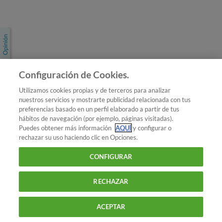
Únete a nosotros
Los más populares
Conoce OCU
Configuración de Cookies.
Más Información
Utilizamos cookies propias y de terceros para analizar
nuestros servicios y mostrarte publicidad relacionada con tus
© 2026 OCU
preferencias basado en un perfil elaborado a partir de tus
Condiciones generales de contratación de OCU
hábitos de navegación (por ejemplo, páginas visitadas).
Política de privacidad
Puedes obtener más información
AQUÍ
y configurar o
rechazar su uso haciendo clic en Opciones.
Uso del nombre y de los signos de OCU
Aviso Legal
Política de cookies
CONFIGURAR
RECHAZAR
ACEPTAR