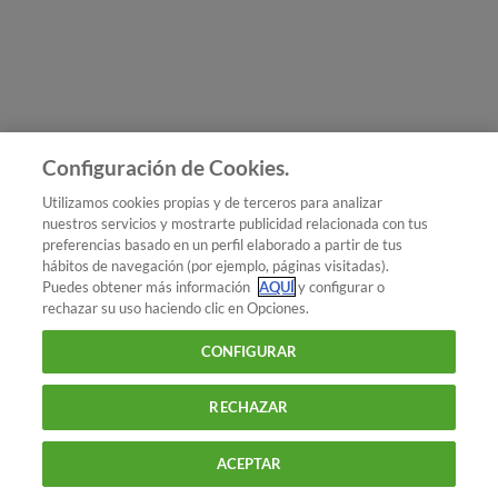
Únete a nosotros
Los más populares
Conoce OCU
Configuración de Cookies.
Más Información
Utilizamos cookies propias y de terceros para analizar
nuestros servicios y mostrarte publicidad relacionada con tus
© 2026 OCU
preferencias basado en un perfil elaborado a partir de tus
Condiciones generales de contratación de OCU
hábitos de navegación (por ejemplo, páginas visitadas).
Política de privacidad
Puedes obtener más información
AQUÍ
y configurar o
rechazar su uso haciendo clic en Opciones.
Uso del nombre y de los signos de OCU
Aviso Legal
Política de cookies
CONFIGURAR
RECHAZAR
ACEPTAR