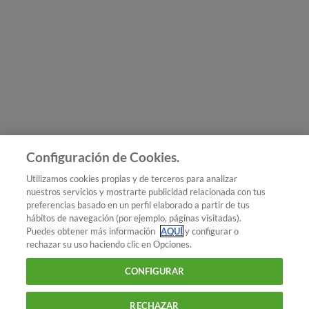
Apps
Proyectos europeos
Nuestra oferta
Colegios profesionales
Mapa del sitio
© 2026 OCU
Condiciones generales de contratación de
OCU
Política de privacidad
Uso del nombre y de los signos
de OCU
Aviso Legal
Política de cookies
Configuración de Cookies.
Utilizamos cookies propias y de terceros para analizar
nuestros servicios y mostrarte publicidad relacionada con tus
preferencias basado en un perfil elaborado a partir de tus
hábitos de navegación (por ejemplo, páginas visitadas).
Puedes obtener más información
AQUÍ
y configurar o
rechazar su uso haciendo clic en Opciones.
CONFIGURAR
RECHAZAR