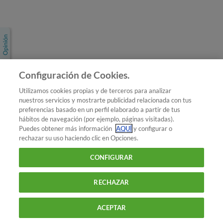
Únete a nosotros
Los más populares
Conoce OCU
Configuración de Cookies.
Más Información
Utilizamos cookies propias y de terceros para analizar
nuestros servicios y mostrarte publicidad relacionada con tus
© 2026 OCU
preferencias basado en un perfil elaborado a partir de tus
Condiciones generales de contratación de OCU
hábitos de navegación (por ejemplo, páginas visitadas).
Política de privacidad
Puedes obtener más información
AQUÍ
y configurar o
rechazar su uso haciendo clic en Opciones.
Uso del nombre y de los signos de OCU
Aviso Legal
Política de cookies
CONFIGURAR
RECHAZAR
ACEPTAR