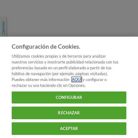
Únete a nosotros
Los más populares
Conoce OCU
Configuración de Cookies.
Más Información
Utilizamos cookies propias y de terceros para analizar
nuestros servicios y mostrarte publicidad relacionada con tus
© 2026 OCU
preferencias basado en un perfil elaborado a partir de tus
Condiciones generales de contratación de OCU
hábitos de navegación (por ejemplo, páginas visitadas).
Política de privacidad
Puedes obtener más información
AQUÍ
y configurar o
rechazar su uso haciendo clic en Opciones.
Uso del nombre y de los signos de OCU
Aviso Legal
Política de cookies
CONFIGURAR
RECHAZAR
ACEPTAR