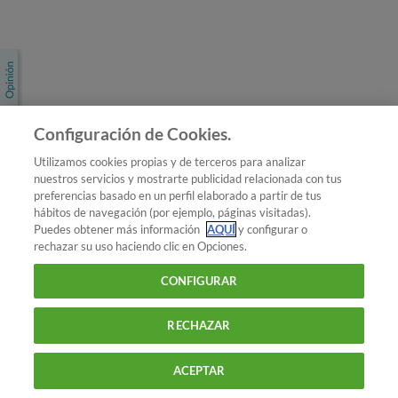
Únete a nosotros
Los más populares
Conoce OCU
Configuración de Cookies.
Más Información
Utilizamos cookies propias y de terceros para analizar
nuestros servicios y mostrarte publicidad relacionada con tus
© 2026 OCU
preferencias basado en un perfil elaborado a partir de tus
Condiciones generales de contratación de OCU
hábitos de navegación (por ejemplo, páginas visitadas).
Política de privacidad
Puedes obtener más información
AQUÍ
y configurar o
rechazar su uso haciendo clic en Opciones.
Uso del nombre y de los signos de OCU
Aviso Legal
Política de cookies
CONFIGURAR
RECHAZAR
ACEPTAR