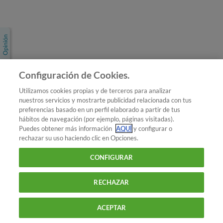
Únete a nosotros
Los más populares
Conoce OCU
Configuración de Cookies.
Más Información
Utilizamos cookies propias y de terceros para analizar
nuestros servicios y mostrarte publicidad relacionada con tus
© 2026 OCU
preferencias basado en un perfil elaborado a partir de tus
Condiciones generales de contratación de OCU
hábitos de navegación (por ejemplo, páginas visitadas).
Política de privacidad
Puedes obtener más información
AQUÍ
y configurar o
rechazar su uso haciendo clic en Opciones.
Uso del nombre y de los signos de OCU
Aviso Legal
Política de cookies
CONFIGURAR
RECHAZAR
ACEPTAR