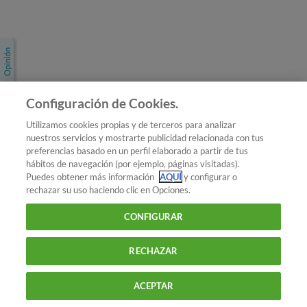
Únete a nosotros
Los más populares
Conoce OCU
Configuración de Cookies.
Más Información
Utilizamos cookies propias y de terceros para analizar
nuestros servicios y mostrarte publicidad relacionada con tus
© 2026 OCU
preferencias basado en un perfil elaborado a partir de tus
Condiciones generales de contratación de OCU
hábitos de navegación (por ejemplo, páginas visitadas).
Política de privacidad
Puedes obtener más información
AQUÍ
y configurar o
rechazar su uso haciendo clic en Opciones.
Uso del nombre y de los signos de OCU
Aviso Legal
Política de cookies
CONFIGURAR
RECHAZAR
ACEPTAR