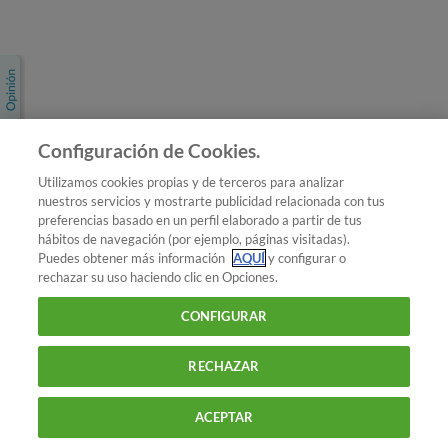
Únete a nosotros
Los más populares
Conoce OCU
Configuración de Cookies.
Más Información
Utilizamos cookies propias y de terceros para analizar
nuestros servicios y mostrarte publicidad relacionada con tus
© 2026 OCU
preferencias basado en un perfil elaborado a partir de tus
Condiciones generales de contratación de OCU
hábitos de navegación (por ejemplo, páginas visitadas).
Política de privacidad
Puedes obtener más información
AQUÍ
y configurar o
rechazar su uso haciendo clic en Opciones.
Uso del nombre y de los signos de OCU
Aviso Legal
Política de cookies
CONFIGURAR
RECHAZAR
ACEPTAR