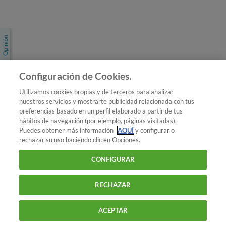
Únete a nosotros
Los más populares
Conoce OCU
Configuración de Cookies.
Más Información
Utilizamos cookies propias y de terceros para analizar
nuestros servicios y mostrarte publicidad relacionada con tus
© 2026 OCU
preferencias basado en un perfil elaborado a partir de tus
Condiciones generales de contratación de OCU
hábitos de navegación (por ejemplo, páginas visitadas).
Política de privacidad
Puedes obtener más información
AQUÍ
y configurar o
rechazar su uso haciendo clic en Opciones.
Uso del nombre y de los signos de OCU
Aviso Legal
Política de cookies
CONFIGURAR
RECHAZAR
ACEPTAR