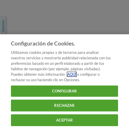
Únete a nosotros
Los más populares
Conoce OCU
Configuración de Cookies.
Más Información
Utilizamos cookies propias y de terceros para analizar
nuestros servicios y mostrarte publicidad relacionada con tus
© 2026 OCU
preferencias basado en un perfil elaborado a partir de tus
Condiciones generales de contratación de OCU
hábitos de navegación (por ejemplo, páginas visitadas).
Política de privacidad
Puedes obtener más información
AQUÍ
y configurar o
rechazar su uso haciendo clic en Opciones.
Uso del nombre y de los signos de OCU
Aviso Legal
Política de cookies
CONFIGURAR
RECHAZAR
ACEPTAR