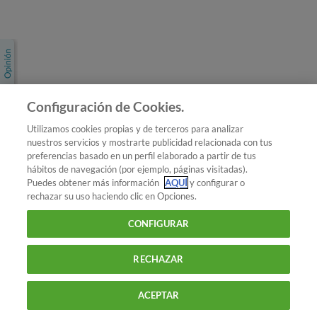
Únete a nosotros
Los más populares
Conoce OCU
Configuración de Cookies.
Más Información
Utilizamos cookies propias y de terceros para analizar
nuestros servicios y mostrarte publicidad relacionada con tus
© 2026 OCU
preferencias basado en un perfil elaborado a partir de tus
Condiciones generales de contratación de OCU
hábitos de navegación (por ejemplo, páginas visitadas).
Política de privacidad
Puedes obtener más información
AQUÍ
y configurar o
rechazar su uso haciendo clic en Opciones.
Uso del nombre y de los signos de OCU
Aviso Legal
Política de cookies
CONFIGURAR
RECHAZAR
ACEPTAR