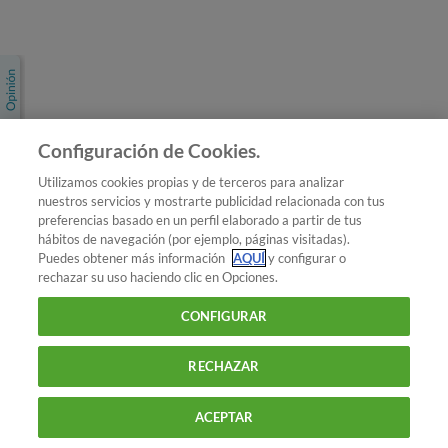
Únete a nosotros
Los más populares
Conoce OCU
Configuración de Cookies.
Más Información
Utilizamos cookies propias y de terceros para analizar
nuestros servicios y mostrarte publicidad relacionada con tus
© 2026 OCU
preferencias basado en un perfil elaborado a partir de tus
Condiciones generales de contratación de OCU
hábitos de navegación (por ejemplo, páginas visitadas).
Política de privacidad
Puedes obtener más información
AQUÍ
y configurar o
rechazar su uso haciendo clic en Opciones.
Uso del nombre y de los signos de OCU
Aviso Legal
Política de cookies
CONFIGURAR
RECHAZAR
ACEPTAR