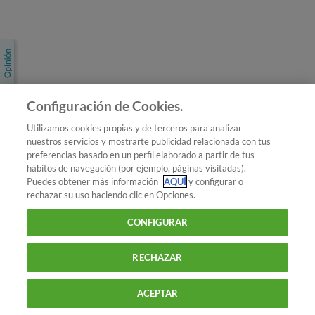
Únete a nosotros
Los más populares
Conoce OCU
Configuración de Cookies.
Más Información
Utilizamos cookies propias y de terceros para analizar
nuestros servicios y mostrarte publicidad relacionada con tus
© 2026 OCU
preferencias basado en un perfil elaborado a partir de tus
Condiciones generales de contratación de OCU
hábitos de navegación (por ejemplo, páginas visitadas).
Política de privacidad
Puedes obtener más información
AQUÍ
y configurar o
rechazar su uso haciendo clic en Opciones.
Uso del nombre y de los signos de OCU
Aviso Legal
Política de cookies
CONFIGURAR
RECHAZAR
ACEPTAR