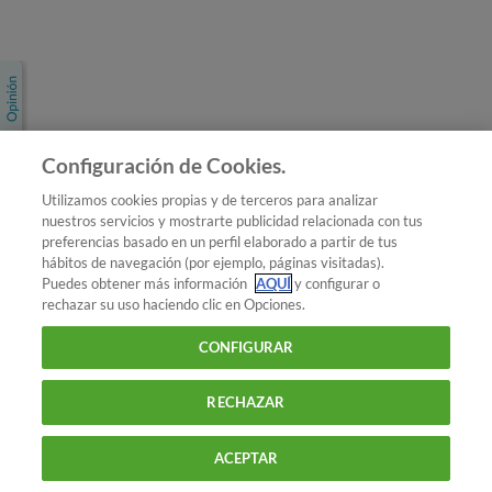
Únete a nosotros
Los más populares
Conoce OCU
Configuración de Cookies.
Más Información
Utilizamos cookies propias y de terceros para analizar
nuestros servicios y mostrarte publicidad relacionada con tus
© 2026 OCU
preferencias basado en un perfil elaborado a partir de tus
Condiciones generales de contratación de OCU
hábitos de navegación (por ejemplo, páginas visitadas).
Política de privacidad
Puedes obtener más información
AQUÍ
y configurar o
rechazar su uso haciendo clic en Opciones.
Uso del nombre y de los signos de OCU
Aviso Legal
Política de cookies
CONFIGURAR
RECHAZAR
ACEPTAR