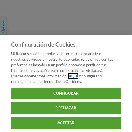
Únete a nosotros
Los más populares
Conoce OCU
Configuración de Cookies.
Más Información
Utilizamos cookies propias y de terceros para analizar
nuestros servicios y mostrarte publicidad relacionada con tus
© 2026 OCU
preferencias basado en un perfil elaborado a partir de tus
Condiciones generales de contratación de OCU
hábitos de navegación (por ejemplo, páginas visitadas).
Política de privacidad
Puedes obtener más información
AQUÍ
y configurar o
rechazar su uso haciendo clic en Opciones.
Uso del nombre y de los signos de OCU
Aviso Legal
Política de cookies
CONFIGURAR
RECHAZAR
ACEPTAR