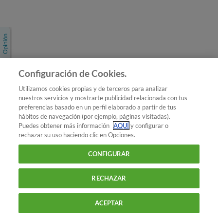
Únete a nosotros
Los más populares
Conoce OCU
Configuración de Cookies.
Más Información
Utilizamos cookies propias y de terceros para analizar
nuestros servicios y mostrarte publicidad relacionada con tus
© 2026 OCU
preferencias basado en un perfil elaborado a partir de tus
Condiciones generales de contratación de OCU
hábitos de navegación (por ejemplo, páginas visitadas).
Política de privacidad
Puedes obtener más información
AQUÍ
y configurar o
rechazar su uso haciendo clic en Opciones.
Uso del nombre y de los signos de OCU
Aviso Legal
Política de cookies
CONFIGURAR
RECHAZAR
ACEPTAR