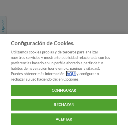
Únete a nosotros
Los más populares
Conoce OCU
Configuración de Cookies.
Más Información
Utilizamos cookies propias y de terceros para analizar
nuestros servicios y mostrarte publicidad relacionada con tus
© 2026 OCU
preferencias basado en un perfil elaborado a partir de tus
Condiciones generales de contratación de OCU
hábitos de navegación (por ejemplo, páginas visitadas).
Política de privacidad
Puedes obtener más información
AQUÍ
y configurar o
rechazar su uso haciendo clic en Opciones.
Uso del nombre y de los signos de OCU
Aviso Legal
Política de cookies
CONFIGURAR
RECHAZAR
ACEPTAR