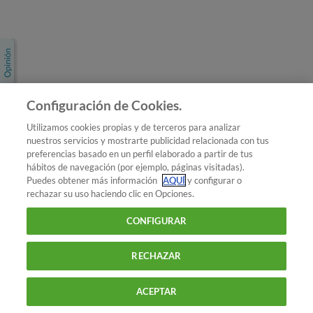
Únete a nosotros
Los más populares
Conoce OCU
Configuración de Cookies.
Más Información
Utilizamos cookies propias y de terceros para analizar
nuestros servicios y mostrarte publicidad relacionada con tus
© 2026 OCU
preferencias basado en un perfil elaborado a partir de tus
Condiciones generales de contratación de OCU
hábitos de navegación (por ejemplo, páginas visitadas).
Política de privacidad
Puedes obtener más información
AQUÍ
y configurar o
rechazar su uso haciendo clic en Opciones.
Uso del nombre y de los signos de OCU
Aviso Legal
Política de cookies
CONFIGURAR
RECHAZAR
ACEPTAR