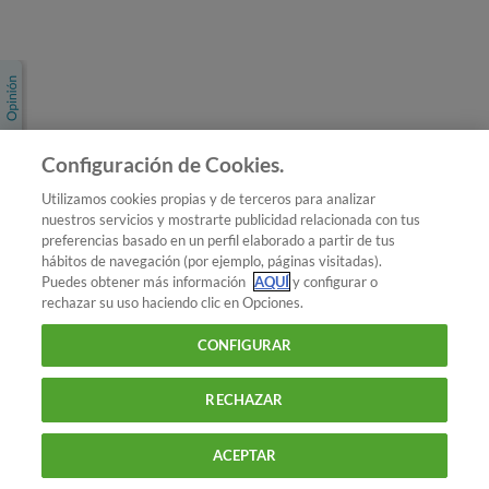
Únete a nosotros
Los más populares
Conoce OCU
Configuración de Cookies.
Más Información
Utilizamos cookies propias y de terceros para analizar
nuestros servicios y mostrarte publicidad relacionada con tus
© 2026 OCU
preferencias basado en un perfil elaborado a partir de tus
Condiciones generales de contratación de OCU
hábitos de navegación (por ejemplo, páginas visitadas).
Política de privacidad
Puedes obtener más información
AQUÍ
y configurar o
rechazar su uso haciendo clic en Opciones.
Uso del nombre y de los signos de OCU
Aviso Legal
Política de cookies
CONFIGURAR
RECHAZAR
ACEPTAR