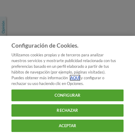
Únete a nosotros
Los más populares
Conoce OCU
Configuración de Cookies.
Más Información
Utilizamos cookies propias y de terceros para analizar
nuestros servicios y mostrarte publicidad relacionada con tus
© 2026 OCU
preferencias basado en un perfil elaborado a partir de tus
Condiciones generales de contratación de OCU
hábitos de navegación (por ejemplo, páginas visitadas).
Política de privacidad
Puedes obtener más información
AQUÍ
y configurar o
rechazar su uso haciendo clic en Opciones.
Uso del nombre y de los signos de OCU
Aviso Legal
Política de cookies
CONFIGURAR
RECHAZAR
ACEPTAR