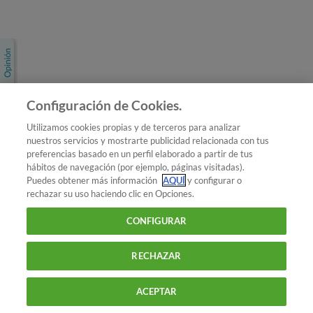
Únete a nosotros
Los más populares
Conoce OCU
Configuración de Cookies.
Más Información
Utilizamos cookies propias y de terceros para analizar
nuestros servicios y mostrarte publicidad relacionada con tus
© 2026 OCU
preferencias basado en un perfil elaborado a partir de tus
Condiciones generales de contratación de OCU
hábitos de navegación (por ejemplo, páginas visitadas).
Política de privacidad
Puedes obtener más información
AQUÍ
y configurar o
rechazar su uso haciendo clic en Opciones.
Uso del nombre y de los signos de OCU
Aviso Legal
Política de cookies
CONFIGURAR
RECHAZAR
ACEPTAR