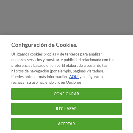
Únete a nosotros
Los más populares
Conoce OCU
Configuración de Cookies.
Más Información
Utilizamos cookies propias y de terceros para analizar
nuestros servicios y mostrarte publicidad relacionada con tus
© 2026 OCU
preferencias basado en un perfil elaborado a partir de tus
Condiciones generales de contratación de OCU
hábitos de navegación (por ejemplo, páginas visitadas).
Política de privacidad
Puedes obtener más información
AQUÍ
y configurar o
rechazar su uso haciendo clic en Opciones.
Uso del nombre y de los signos de OCU
Aviso Legal
Política de cookies
CONFIGURAR
RECHAZAR
ACEPTAR