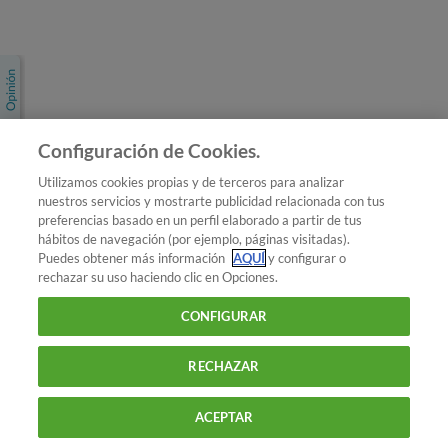
Únete a nosotros
Los más populares
Conoce OCU
Configuración de Cookies.
Más Información
Utilizamos cookies propias y de terceros para analizar
nuestros servicios y mostrarte publicidad relacionada con tus
© 2026 OCU
preferencias basado en un perfil elaborado a partir de tus
Condiciones generales de contratación de OCU
hábitos de navegación (por ejemplo, páginas visitadas).
Política de privacidad
Puedes obtener más información
AQUÍ
y configurar o
rechazar su uso haciendo clic en Opciones.
Uso del nombre y de los signos de OCU
Aviso Legal
Política de cookies
CONFIGURAR
RECHAZAR
ACEPTAR