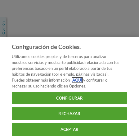
Únete a nosotros
Los más populares
Conoce OCU
Configuración de Cookies.
Más Información
Utilizamos cookies propias y de terceros para analizar
nuestros servicios y mostrarte publicidad relacionada con tus
© 2026 OCU
preferencias basado en un perfil elaborado a partir de tus
Condiciones generales de contratación de OCU
hábitos de navegación (por ejemplo, páginas visitadas).
Política de privacidad
Puedes obtener más información
AQUÍ
y configurar o
rechazar su uso haciendo clic en Opciones.
Uso del nombre y de los signos de OCU
Aviso Legal
Política de cookies
CONFIGURAR
RECHAZAR
ACEPTAR