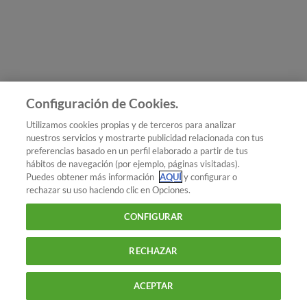
Únete a nosotros
Los más populares
Conoce OCU
Configuración de Cookies.
Más Información
Utilizamos cookies propias y de terceros para analizar
nuestros servicios y mostrarte publicidad relacionada con tus
© 2026 OCU
preferencias basado en un perfil elaborado a partir de tus
Condiciones generales de contratación de OCU
hábitos de navegación (por ejemplo, páginas visitadas).
Política de privacidad
Puedes obtener más información
AQUÍ
y configurar o
rechazar su uso haciendo clic en Opciones.
Uso del nombre y de los signos de OCU
Aviso Legal
Política de cookies
CONFIGURAR
RECHAZAR
ACEPTAR