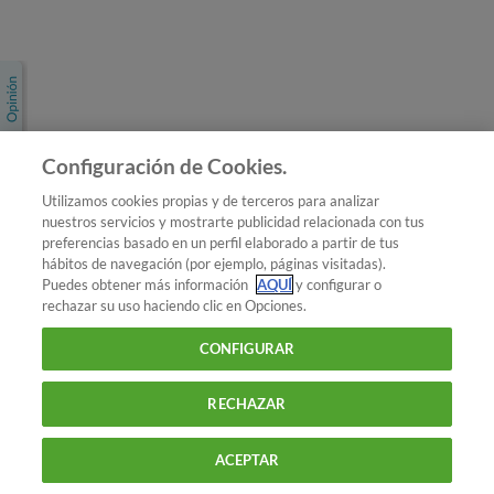
Únete a nosotros
Los más populares
Conoce OCU
Configuración de Cookies.
Más Información
Utilizamos cookies propias y de terceros para analizar
nuestros servicios y mostrarte publicidad relacionada con tus
© 2026 OCU
preferencias basado en un perfil elaborado a partir de tus
Condiciones generales de contratación de OCU
hábitos de navegación (por ejemplo, páginas visitadas).
Política de privacidad
Puedes obtener más información
AQUÍ
y configurar o
rechazar su uso haciendo clic en Opciones.
Uso del nombre y de los signos de OCU
Aviso Legal
Política de cookies
CONFIGURAR
RECHAZAR
ACEPTAR