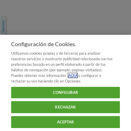
Únete a nosotros
Los más populares
Conoce OCU
Configuración de Cookies.
Más Información
Utilizamos cookies propias y de terceros para analizar
nuestros servicios y mostrarte publicidad relacionada con tus
© 2026 OCU
preferencias basado en un perfil elaborado a partir de tus
Condiciones generales de contratación de OCU
hábitos de navegación (por ejemplo, páginas visitadas).
Política de privacidad
Puedes obtener más información
AQUÍ
y configurar o
rechazar su uso haciendo clic en Opciones.
Uso del nombre y de los signos de OCU
Aviso Legal
Política de cookies
CONFIGURAR
RECHAZAR
ACEPTAR