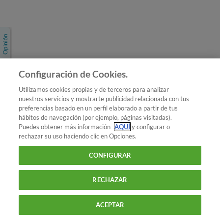
Únete a nosotros
Los más populares
Conoce OCU
Configuración de Cookies.
Más Información
Utilizamos cookies propias y de terceros para analizar
nuestros servicios y mostrarte publicidad relacionada con tus
© 2026 OCU
preferencias basado en un perfil elaborado a partir de tus
Condiciones generales de contratación de OCU
hábitos de navegación (por ejemplo, páginas visitadas).
Política de privacidad
Puedes obtener más información
AQUÍ
y configurar o
rechazar su uso haciendo clic en Opciones.
Uso del nombre y de los signos de OCU
Aviso Legal
Política de cookies
CONFIGURAR
RECHAZAR
ACEPTAR