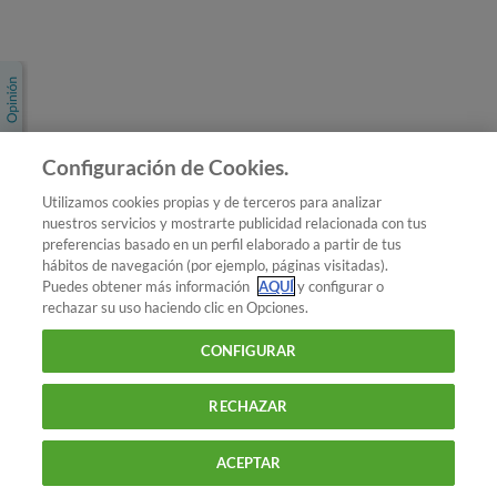
Únete a nosotros
Los más populares
Conoce OCU
Configuración de Cookies.
Más Información
Utilizamos cookies propias y de terceros para analizar
nuestros servicios y mostrarte publicidad relacionada con tus
© 2026 OCU
preferencias basado en un perfil elaborado a partir de tus
Condiciones generales de contratación de OCU
hábitos de navegación (por ejemplo, páginas visitadas).
Política de privacidad
Puedes obtener más información
AQUÍ
y configurar o
rechazar su uso haciendo clic en Opciones.
Uso del nombre y de los signos de OCU
Aviso Legal
Política de cookies
CONFIGURAR
RECHAZAR
ACEPTAR