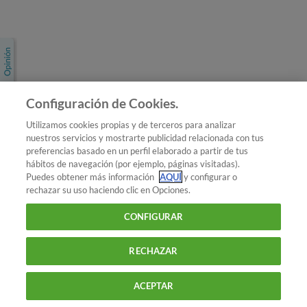
Únete a nosotros
Los más populares
Conoce OCU
Configuración de Cookies.
Más Información
Utilizamos cookies propias y de terceros para analizar
nuestros servicios y mostrarte publicidad relacionada con tus
© 2026 OCU
preferencias basado en un perfil elaborado a partir de tus
Condiciones generales de contratación de OCU
hábitos de navegación (por ejemplo, páginas visitadas).
Política de privacidad
Puedes obtener más información
AQUÍ
y configurar o
rechazar su uso haciendo clic en Opciones.
Uso del nombre y de los signos de OCU
Aviso Legal
Política de cookies
CONFIGURAR
RECHAZAR
ACEPTAR