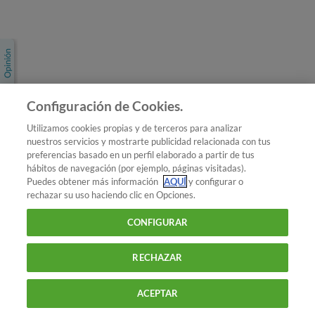
Únete a nosotros
Los más populares
Conoce OCU
Configuración de Cookies.
Más Información
Utilizamos cookies propias y de terceros para analizar
nuestros servicios y mostrarte publicidad relacionada con tus
© 2026 OCU
preferencias basado en un perfil elaborado a partir de tus
Condiciones generales de contratación de OCU
hábitos de navegación (por ejemplo, páginas visitadas).
Política de privacidad
Puedes obtener más información
AQUÍ
y configurar o
rechazar su uso haciendo clic en Opciones.
Uso del nombre y de los signos de OCU
Aviso Legal
Política de cookies
CONFIGURAR
RECHAZAR
ACEPTAR