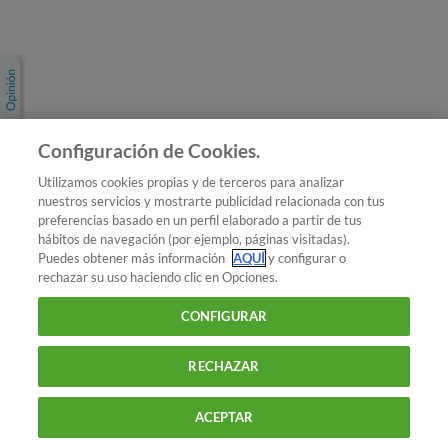
Únete a nosotros
Los más populares
Conoce OCU
Configuración de Cookies.
Más Información
Utilizamos cookies propias y de terceros para analizar
nuestros servicios y mostrarte publicidad relacionada con tus
© 2026 OCU
preferencias basado en un perfil elaborado a partir de tus
Condiciones generales de contratación de OCU
hábitos de navegación (por ejemplo, páginas visitadas).
Política de privacidad
Puedes obtener más información
AQUÍ
y configurar o
rechazar su uso haciendo clic en Opciones.
Uso del nombre y de los signos de OCU
Aviso Legal
Política de cookies
CONFIGURAR
RECHAZAR
ACEPTAR