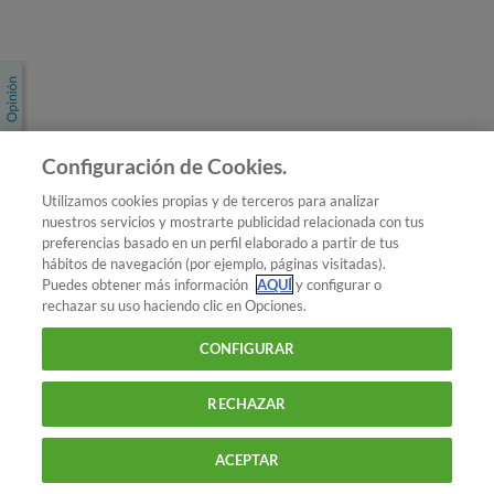
Únete a nosotros
Los más populares
Conoce OCU
Configuración de Cookies.
Más Información
Utilizamos cookies propias y de terceros para analizar
nuestros servicios y mostrarte publicidad relacionada con tus
© 2026 OCU
preferencias basado en un perfil elaborado a partir de tus
Condiciones generales de contratación de OCU
hábitos de navegación (por ejemplo, páginas visitadas).
Política de privacidad
Puedes obtener más información
AQUÍ
y configurar o
rechazar su uso haciendo clic en Opciones.
Uso del nombre y de los signos de OCU
Aviso Legal
Política de cookies
CONFIGURAR
RECHAZAR
ACEPTAR