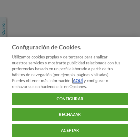
Únete a nosotros
Los más populares
Conoce OCU
Configuración de Cookies.
Más Información
Utilizamos cookies propias y de terceros para analizar
nuestros servicios y mostrarte publicidad relacionada con tus
© 2026 OCU
preferencias basado en un perfil elaborado a partir de tus
Condiciones generales de contratación de OCU
hábitos de navegación (por ejemplo, páginas visitadas).
Política de privacidad
Puedes obtener más información
AQUÍ
y configurar o
rechazar su uso haciendo clic en Opciones.
Uso del nombre y de los signos de OCU
Aviso Legal
Política de cookies
CONFIGURAR
RECHAZAR
ACEPTAR